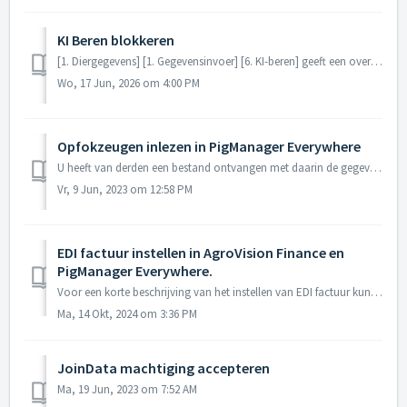
KI Beren blokkeren
[1. Diergegevens] [1. Gegevensinvoer] [6. KI-beren] geeft een overzicht van alle beren die voor kunstmatige inseminatie worden gebruikt. Op deze pag...
Wo, 17 Jun, 2026 om 4:00 PM
Opfokzeugen inlezen in PigManager Everywhere
U heeft van derden een bestand ontvangen met daarin de gegevens van door u aangekochte opfokzeugen. U kunt dit bestand eenvoudig in PigManager Everywhere in...
Vr, 9 Jun, 2023 om 12:58 PM
EDI factuur instellen in AgroVision Finance en
PigManager Everywhere.
Voor een korte beschrijving van het instellen van EDI factuur kunt u op onderstaande link klikken. EDI Factuur instellen (AgroVision Finance & PigM...
Ma, 14 Okt, 2024 om 3:36 PM
JoinData machtiging accepteren
Ma, 19 Jun, 2023 om 7:52 AM