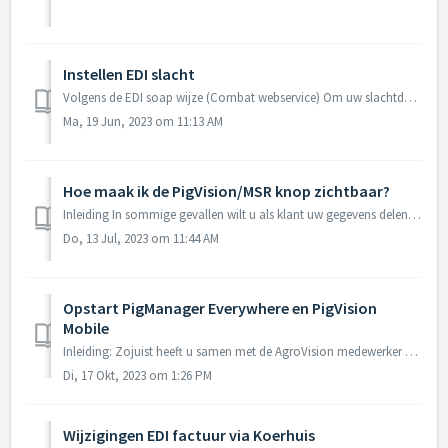
Instellen EDI slacht
Volgens de EDI soap wijze (Combat webservice) Om uw slachtdata in uw PigManager Everywhere te krijgen heeft u de module EDI slacht nodig in uw licentie....
Ma, 19 Jun, 2023 om 11:13 AM
Hoe maak ik de PigVision/MSR knop zichtbaar?
Inleiding In sommige gevallen wilt u als klant uw gegevens delen met een adviseur. Eén van de mogelijkheden omdat te doen PigVison/MSR. Daar voor heeft ...
Do, 13 Jul, 2023 om 11:44 AM
Opstart PigManager Everywhere en PigVision
Mobile
Inleiding: Zojuist heeft u samen met de AgroVision medewerker de opstart gedaan van PigManager Everywhere en/of PigVision Mobile. Hieronder vind u 2 E-lear...
Di, 17 Okt, 2023 om 1:26 PM
Wijzigingen EDI factuur via Koerhuis