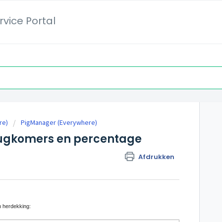
vice Portal
re)
PigManager (Everywhere)
rugkomers en percentage
Afdrukken
n herdekking: