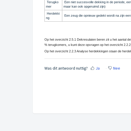
Terugko
Een niet succesvolle dekking in de periode, 
mer
maar kan ook opgeruimd zijn)
Herdekki
Een zeug die opnieuw gedekt wordt na zijn eers
ng
Op het overzicht 2.5.1 Dekresulaten beren zit u het aantal d
% terugkomers, u kunt deze opvragen op het overzicht 2.2.2
Op het overzicht 2.2.3 Analyse herdekkingen staan de herdek
Was dit antwoord nuttig?
Ja
Nee