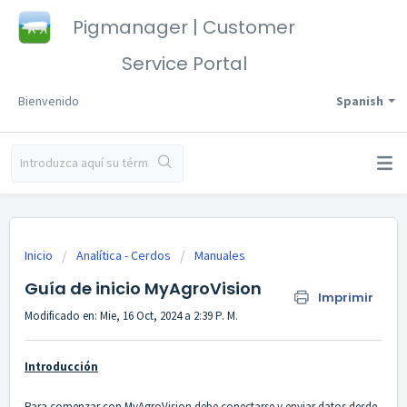
Pigmanager | Customer
Service Portal
Bienvenido
Spanish
Inicio
Analítica - Cerdos
Manuales
Guía de inicio MyAgroVision
Imprimir
Modificado en: Mie, 16 Oct, 2024 a 2:39 P. M.
Introducción
Para comenzar con MyAgroVision debe conectarse y enviar datos desde