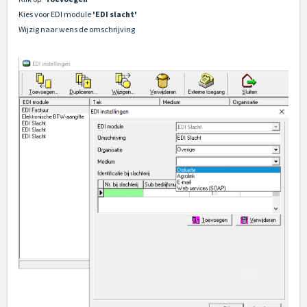
Kies voor EDI module
'EDI slacht'
Wijzig naar wens de omschrijving