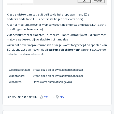
Kies de juiste organisatie uit de lijst via het dropdown menu (Zie
onderstaande tabel EDI-slacht instellingen per leverancier)
Kies het medium, meestal 'Web-services' (Zie onderstaande tabel EDI-slacht
instellingen per leverancier)
Vult het nummer bij slachterij in, meestal klantnummer (Weet u dit nummer
niet, vraag deze op bij uw slachterij of handelaar)
Wilt u dat de verkoop automatisch als regel wordt toegevoegd na ophalen van
EDI slacht, zet dan het vinkje bij
'Automatisch boeken'
aan en selecteer de
betreffende vleesvarkenstak.
Gebruikersnaam
Vraag deze op bij uw slachterij/handelaar
Wachtwoord
Vraag deze op bij uw slachterij/handelaar
Webadres
Deze wordt automatisch gevuld
Did you find it helpful?
Yes
No